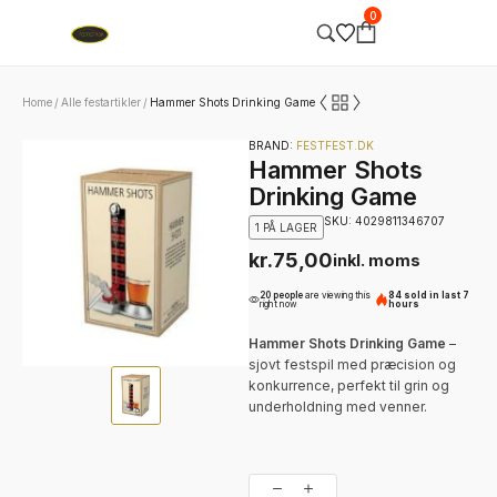
0
Home
Alle festartikler
Hammer Shots Drinking Game
/
/
BRAND:
FESTFEST.DK
Hammer Shots
Drinking Game
SKU: 4029811346707
1 PÅ LAGER
kr.
75,00
inkl. moms
20 people
are viewing this
84 sold in last 7
right now
hours
Hammer Shots Drinking Game
–
sjovt festspil med præcision og
konkurrence, perfekt til grin og
underholdning med venner.