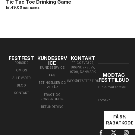
Tic Tac Toe Drinking Game
kr.
49,00
inkl. moms
FESTFEST
KUNDESERV
KONTAKT
ICE
FORSIDE
FRIGGSVEJ 22,
BRØNDERSLEV,
KUNDESERVICE
OM OS
9700, DANMARK
MODTAG
FAQ
ALLE VARER
FESTTILBUD
INFO@FESTFEST.DK
BETINGELSER OG
BLOG
VILKÅR
KONTAKT
FRAGT OG
FORSENDELSE
REFUNDERING
FÅ 5%
RABATKODE