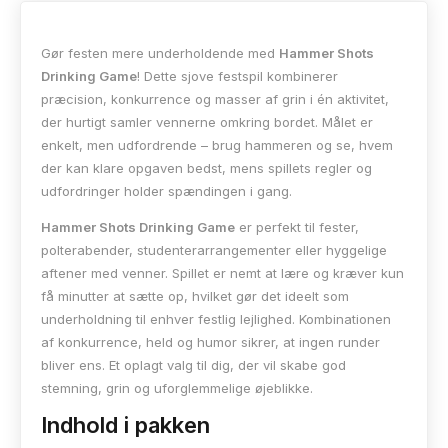
Gør festen mere underholdende med
Hammer Shots
Drinking Game
! Dette sjove festspil kombinerer
præcision, konkurrence og masser af grin i én aktivitet,
der hurtigt samler vennerne omkring bordet. Målet er
enkelt, men udfordrende – brug hammeren og se, hvem
der kan klare opgaven bedst, mens spillets regler og
udfordringer holder spændingen i gang.
Hammer Shots Drinking Game
er perfekt til fester,
polterabender, studenterarrangementer eller hyggelige
aftener med venner. Spillet er nemt at lære og kræver kun
få minutter at sætte op, hvilket gør det ideelt som
underholdning til enhver festlig lejlighed. Kombinationen
af konkurrence, held og humor sikrer, at ingen runder
bliver ens. Et oplagt valg til dig, der vil skabe god
stemning, grin og uforglemmelige øjeblikke.
Indhold i pakken