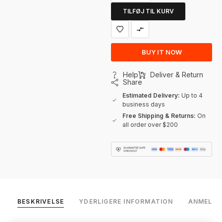
TILFØJ TIL KURV
BUY IT NOW
Help
Deliver & Return
Share
Estimated Delivery:
Up to 4
business days
Free Shipping & Returns:
On
all order over $200
BESKRIVELSE
YDERLIGERE INFORMATION
ANMELDEL