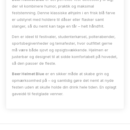
der vil kombinere humor, praktik og maksimal
feststemning. Denne klassiske ølhjelm i en frisk blå farve
er udstyret med holdere til dåser eller flasker samt
slanger, så du nemt kan tage en tår – helt håndfrit.
Den er ideel til festivaler, studenterkørsel, polterabender,
sportsbegivenheder og temafester, hvor outfittet gerne
må være både sjovt og opsigtsvækkende. Hjelmen er
justerbar og designet til at sidde komfortabelt på hovedet,
så den passer de fleste.
Beer Helmet Blue
er en sikker måde at skabe grin og
opmærksomhed på – og samtidig gøre det nemt at nyde
festen uden at skulle holde din drink hele tiden. En oplagt
gaveidé til festglade venner.