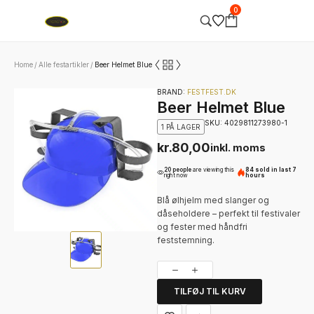
0
Home
Alle festartikler
Beer Helmet Blue
/
/
BRAND:
FESTFEST.DK
Beer Helmet Blue
SKU: 4029811273980-1
1 PÅ LAGER
kr.
80,00
inkl. moms
20 people
are viewing this
84 sold in last 7
right now
hours
Blå ølhjelm med slanger og
dåseholdere – perfekt til festivaler
og fester med håndfri
feststemning.
TILFØJ TIL KURV