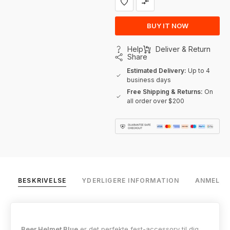
BUY IT NOW
Help
Deliver & Return
Share
Estimated Delivery:
Up to 4
business days
Free Shipping & Returns:
On
all order over $200
BESKRIVELSE
YDERLIGERE INFORMATION
ANMELDEL
Beer Helmet Blue
er det perfekte fest-accessory til dig,