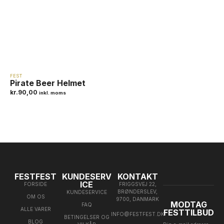
FEST
Pirate Beer Helmet
kr.
90,00
inkl. moms
FESTFEST
KUNDESERV
KONTAKT
ICE
FORSIDE
FRIGGSVEJ 22,
BRØNDERSLEV,
KUNDESERVICE
OM OS
9700, DANMARK
MODTAG
FAQ
ALLE VARER
FESTTILBUD
INFO@FESTFEST.DK
BETINGELSER OG
BLOG