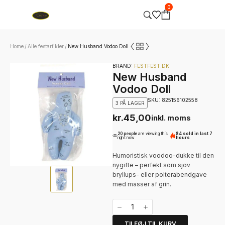
0
Home
Alle festartikler
New Husband Vodoo Doll
/
/
BRAND:
FESTFEST.DK
New Husband
Vodoo Doll
SKU: 825156102558
3 PÅ LAGER
kr.
45,00
inkl. moms
20 people
are viewing this
84 sold in last 7
right now
hours
Humoristisk voodoo-dukke til den
nygifte – perfekt som sjov
bryllups- eller polterabendgave
med masser af grin.
TILFØJ TIL KURV