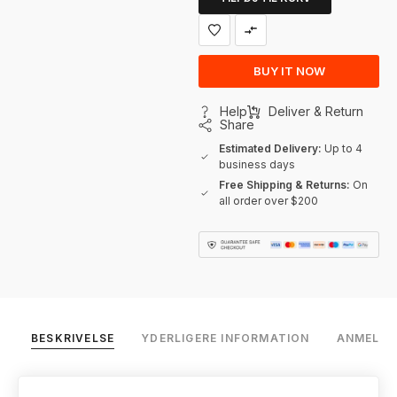
BUY IT NOW
Help
Deliver & Return
Share
Estimated Delivery:
Up to 4
business days
Free Shipping & Returns:
On
all order over $200
BESKRIVELSE
YDERLIGERE INFORMATION
ANMELDEL