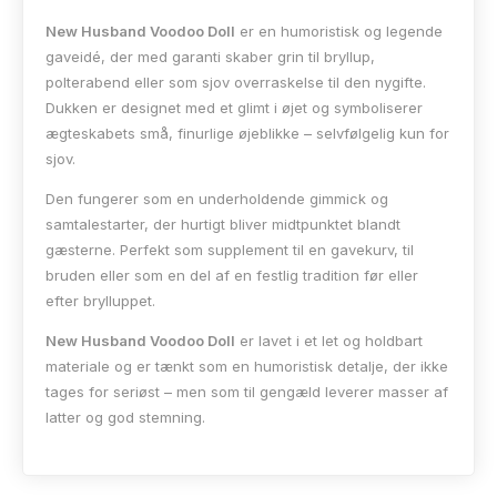
New Husband Voodoo Doll
er en humoristisk og legende
gaveidé, der med garanti skaber grin til bryllup,
polterabend eller som sjov overraskelse til den nygifte.
Dukken er designet med et glimt i øjet og symboliserer
ægteskabets små, finurlige øjeblikke – selvfølgelig kun for
sjov.
Den fungerer som en underholdende gimmick og
samtalestarter, der hurtigt bliver midtpunktet blandt
gæsterne. Perfekt som supplement til en gavekurv, til
bruden eller som en del af en festlig tradition før eller
efter brylluppet.
New Husband Voodoo Doll
er lavet i et let og holdbart
materiale og er tænkt som en humoristisk detalje, der ikke
tages for seriøst – men som til gengæld leverer masser af
latter og god stemning.