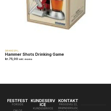
DRIKKESPIL
Hammer Shots Drinking Game
kr.
75,00
inkl. moms
FESTFEST
KUNDESERV
KONTAKT
ICE
FORSIDE
FRIGGSVEJ 22,
BRØNDERSLEV,
KUNDESERVICE
OM OS