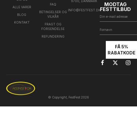
9700, DANMARK
MODTAG
FAQ
ALLE VARER
FESTTILBUD
INFO@FESTFEST.DK
BETINGELSER OG
BLOG
VILKÅR
KONTAKT
FRAGT OG
FORSENDELSE
REFUNDERING
FÅ 5%
RABATKODE
© Copyright, FestFest 2026