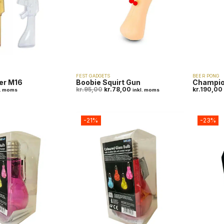
FEST GADGETS
BEER PONG
er M16
Boobie Squirt Gun
Champio
kr.
95,00
kr.
78,00
kr.
190,00
l. moms
inkl. moms
-21%
-23%