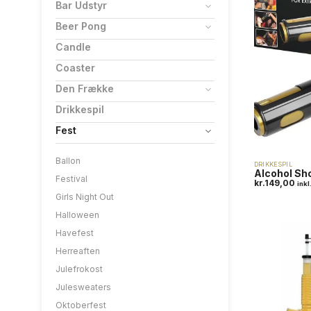
Bar Udstyr
Beer Pong
Candle
Coaster
Den Frække
Drikkespil
Fest
Ballon
DRIKKESPIL
Alcohol Sh
Festival
kr.
149,00
ink
Girls Night Out
Halloween
Havefest
Herreaften
Julefrokost
Julesweaters
Oktoberfest