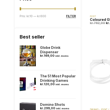
FILTER
Pris:
kr.10
—
kr.600
FEST
Coloured G
kr.
762,00
kr.
Best seller
Globe Drink
Dispenser
kr.
169,00
inkl. moms
The 51 Most Popular
Drinking Games
kr.
120,00
inkl. moms
Domino Shots
kr.
299,00
inkl. moms
DRINKS - PYNT /