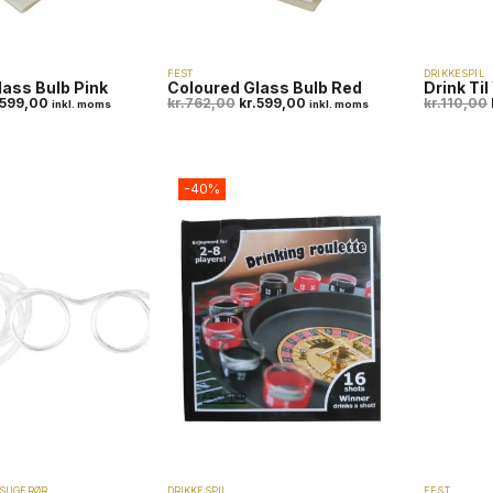
FEST
DRIKKESPIL
lass Bulb Pink
Coloured Glass Bulb Red
Drink Til
599,00
kr.
762,00
kr.
599,00
kr.
110,00
inkl. moms
inkl. moms
-40%
 SUGERØR
DRIKKESPIL
FEST