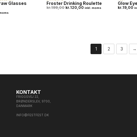
traw Glasses
Froster Drinking Roulette
Glow Ey
kr.
199,00
kr.
120,00
kr.
19,00
inkl. moms
i
. moms
1
2
3
→
KONTAKT
FRIGGSVEJ 22,
BRØNDERSLEV, 9700,
DANMARK
INFO@FESTFEST.DK