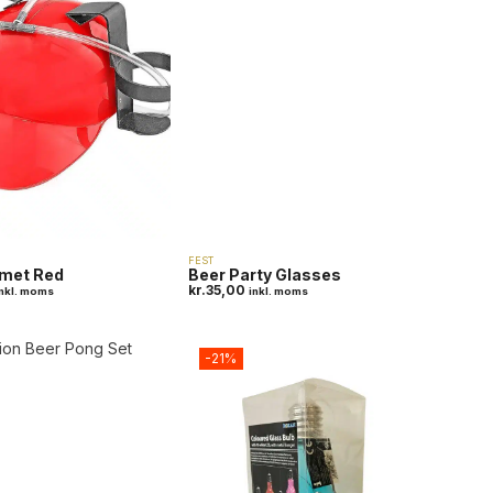
FEST
lmet Red
Beer Party Glasses
kr.
35,00
inkl. moms
inkl. moms
-21%