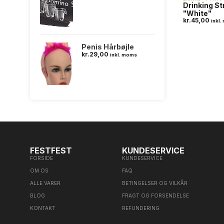
Drinking S
"White"
kr.
45,00
inkl
Penis Hårbøjle
kr.
29,00
inkl. moms
FESTFEST
KUNDESERVICE
FORSIDE
KUNDESERVICE
OM OS
FAQ
ALLE VARER
BETINGELSER OG VILKÅR
BLOG
FRAGT OG FORSENDELSE
KONTAKT
REFUNDERING