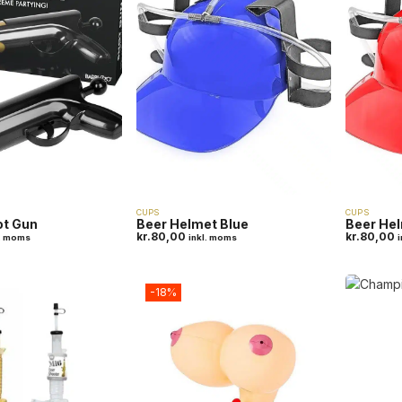
CUPS
CUPS
ot Gun
Beer Helmet Blue
Beer He
kr.
80,00
kr.
80,00
l. moms
inkl. moms
-18%