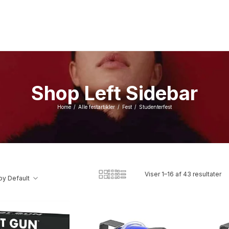
Shop Left Sidebar
Home
Alle festartikler
Fest
Studenterfest
/
/
/
Viser 1–16 af 43 resultater
by Default