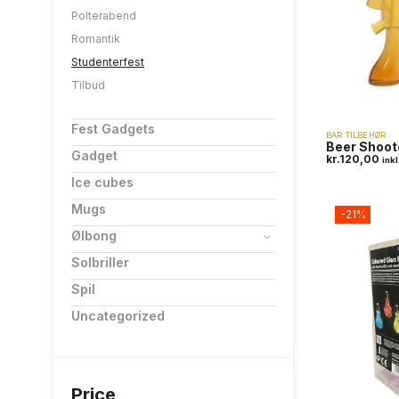
Polterabend
Romantik
Studenterfest
Tilbud
Fest Gadgets
BAR TILBEHØR
Beer Shoot
Gadget
kr.
120,00
ink
Ice cubes
Mugs
-21%
Ølbong
Solbriller
Spil
Uncategorized
Price