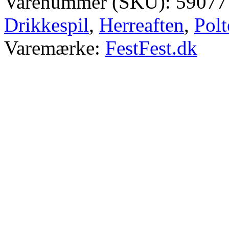
Varenummer (SKU):
59077
Drikkespil
,
Herreaften
,
Pol
Varemærke:
FestFest.dk