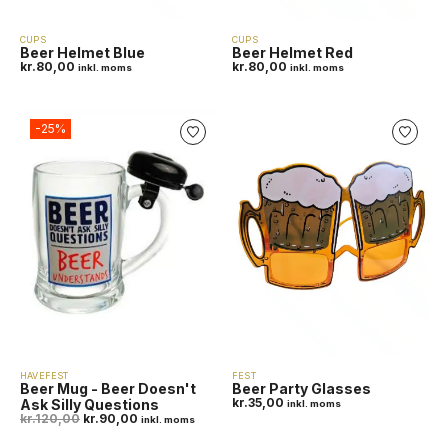
CUPS
CUPS
Beer Helmet Blue
Beer Helmet Red
kr.
80,00
kr.
80,00
inkl. moms
inkl. moms
-25%
HAVEFEST
FEST
Beer Mug - Beer Doesn't
Beer Party Glasses
kr.
35,00
Ask Silly Questions
inkl. moms
kr.
120,00
kr.
90,00
inkl. moms