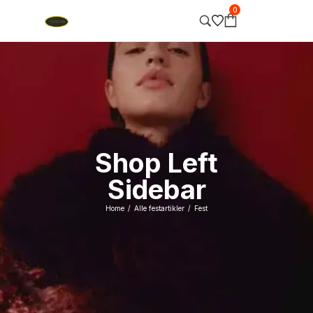
0
Shop Left
Sidebar
Home
Alle festartikler
Fest
/
/