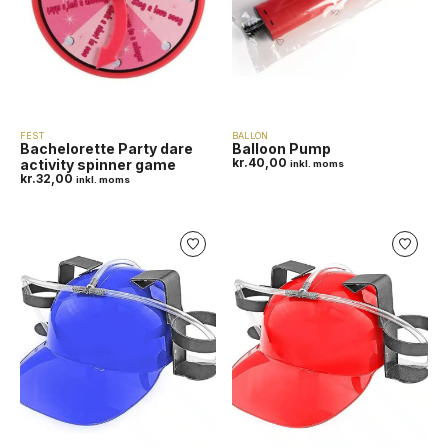
FEST
BALLON
Bachelorette Party dare
Balloon Pump
kr.
40,00
activity spinner game
inkl. moms
kr.
32,00
inkl. moms