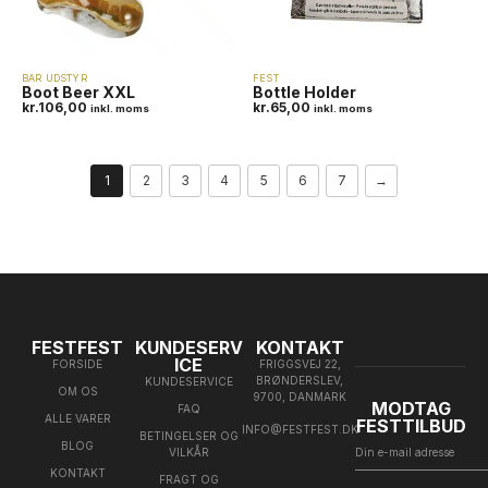
BAR UDSTYR
FEST
Boot Beer XXL
Bottle Holder
kr.
106,00
kr.
65,00
inkl. moms
inkl. moms
1
2
3
4
5
6
7
→
FESTFEST
KUNDESERV
KONTAKT
ICE
FORSIDE
FRIGGSVEJ 22,
BRØNDERSLEV,
KUNDESERVICE
OM OS
9700, DANMARK
MODTAG
FAQ
ALLE VARER
FESTTILBUD
INFO@FESTFEST.DK
BETINGELSER OG
BLOG
VILKÅR
KONTAKT
FRAGT OG