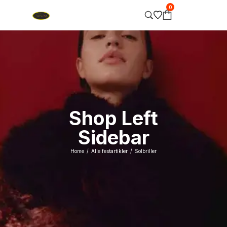
0
Shop Left
Sidebar
Home
Alle festartikler
Solbriller
/
/