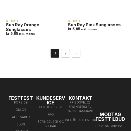
SOLBRILLER
SOLBRILLER
Sun Ray Orange
Sun Ray Pink Sunglasses
kr.
5,95
Sunglasses
inkl. moms
kr.
5,95
inkl. moms
1
2
→
FESTFEST
KUNDESERV
KONTAKT
ICE
FORSIDE
FRIGGSVEJ 22,
BRØNDERSLEV,
KUNDESERVICE
OM OS
9700, DANMARK
MODTAG
FAQ
ALLE VARER
FESTTILBUD
INFO@FESTFEST.DK
BETINGELSER OG
BLOG
VILKÅR