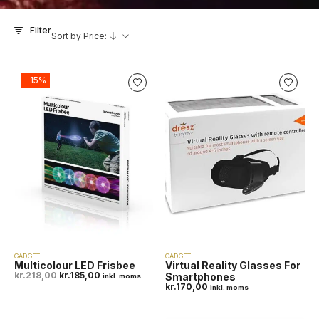
Filter
Sort by Price:
-15%
GADGET
GADGET
Multicolour LED Frisbee
Virtual Reality Glasses For
kr.
218,00
kr.
185,00
Smartphones
inkl. moms
kr.
170,00
inkl. moms