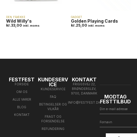
DEN FRÆKKE
GADGET
Wild Willy's
Golden Playing Cards
kr.
33,00
kr.
25,00
inkl. moms
inkl. moms
FESTFEST
KUNDESERV
KONTAKT
ICE
FORSIDE
FRIGGSVEJ 22,
BRØNDERSLEV,
KUNDESERVICE
OM OS
9700, DANMARK
MODTAG
FAQ
ALLE VARER
FESTTILBUD
INFO@FESTFEST.DK
BETINGELSER OG
BLOG
VILKÅR
KONTAKT
FRAGT OG
FORSENDELSE
REFUNDERING