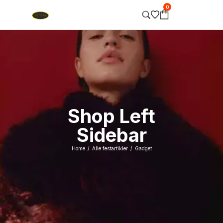
0
Shop Left
Sidebar
Home
Alle festartikler
Gadget
/
/