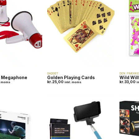
GADGET
DEN FRÆKKE
s Megaphone
Golden Playing Cards
Wild Will
kr.
25,00
kr.
33,00
l. moms
inkl. moms
i