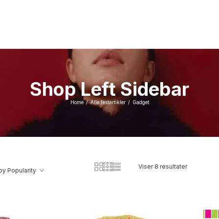
Shop Left Sidebar
Home
Alle festartikler
Gadget
/
/
Viser 8 resultater
by Popularity