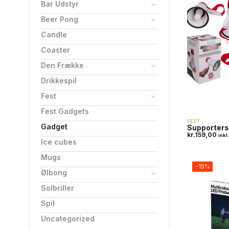
Bar Udstyr
Beer Pong
Candle
Coaster
Den Frække
Drikkespil
Fest
Fest Gadgets
FEST
Gadget
Supporter
kr.
159,00
ink
Ice cubes
Mugs
-15%
Ølbong
Solbriller
Spil
Uncategorized