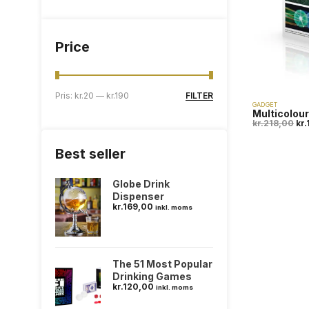
Price
FILTER
Pris:
kr.20
—
kr.190
GADGET
Multicolour
kr.
218,00
kr.
Best seller
Globe Drink
Dispenser
kr.
169,00
inkl. moms
The 51 Most Popular
Drinking Games
kr.
120,00
inkl. moms