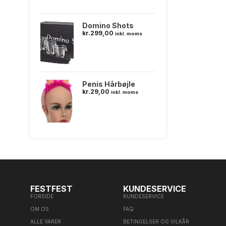
Domino Shots
kr.
299,00
inkl. moms
Penis Hårbøjle
kr.
29,00
inkl. moms
FESTFEST
KUNDESERVICE
FORSIDE
KUNDESERVICE
OM OS
FAQ
ALLE VARER
BETINGELSER OG VILKÅR