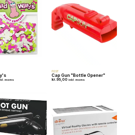
FEST
y's
Cap Gun "Bottle Opener"
kr.
95,00
nkl. moms
inkl. moms