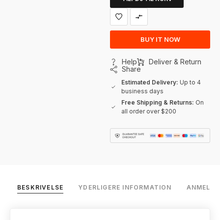
BUY IT NOW
Help
Deliver & Return
Share
Estimated Delivery:
Up to 4
business days
Free Shipping & Returns:
On
all order over $200
BESKRIVELSE
YDERLIGERE INFORMATION
ANMELDEL