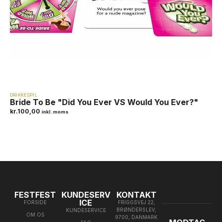
DRIKKESPIL
Bride To Be "Did You Ever VS Would You Ever?"
kr.
100,00
inkl. moms
FESTFEST
KUNDESERV
KONTAKT
ICE
FORSIDE
FRIGGSVEJ 22,
BRØNDERSLEV,
KUNDESERVICE
OM OS
9700, DANMARK