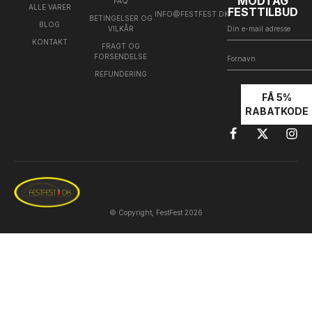
MODTAG
FAQ
ALLE VARER
FESTTILBUD
INFO@FESTFEST.DK
BETINGELSER OG
BLOG
VILKÅR
KONTAKT
FRAGT OG
FORSENDELSE
REFUNDERING
FÅ 5%
RABATKODE
© Copyright, FestFest 2026