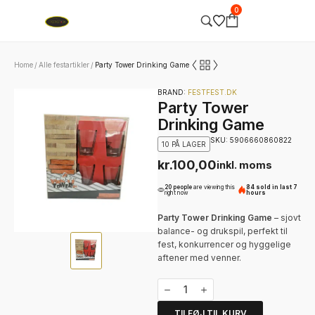
0
Home
Alle festartikler
Party Tower Drinking Game
/
/
BRAND:
FESTFEST.DK
Party Tower
Drinking Game
SKU: 5906660860822
10 PÅ LAGER
kr.
100,00
inkl. moms
20 people
are viewing this
84 sold in last 7
right now
hours
Party Tower Drinking Game
– sjovt
balance- og drukspil, perfekt til
fest, konkurrencer og hyggelige
aftener med venner.
TILFØJ TIL KURV