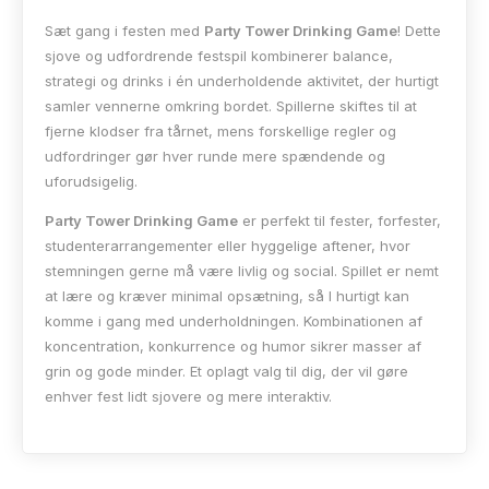
Sæt gang i festen med
Party Tower Drinking Game
! Dette
sjove og udfordrende festspil kombinerer balance,
strategi og drinks i én underholdende aktivitet, der hurtigt
samler vennerne omkring bordet. Spillerne skiftes til at
fjerne klodser fra tårnet, mens forskellige regler og
udfordringer gør hver runde mere spændende og
uforudsigelig.
Party Tower Drinking Game
er perfekt til fester, forfester,
studenterarrangementer eller hyggelige aftener, hvor
stemningen gerne må være livlig og social. Spillet er nemt
at lære og kræver minimal opsætning, så I hurtigt kan
komme i gang med underholdningen. Kombinationen af
koncentration, konkurrence og humor sikrer masser af
grin og gode minder. Et oplagt valg til dig, der vil gøre
enhver fest lidt sjovere og mere interaktiv.