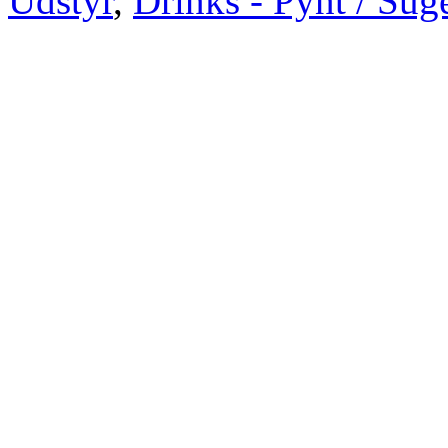
Udstyr
,
Drinks - Pynt / Sug